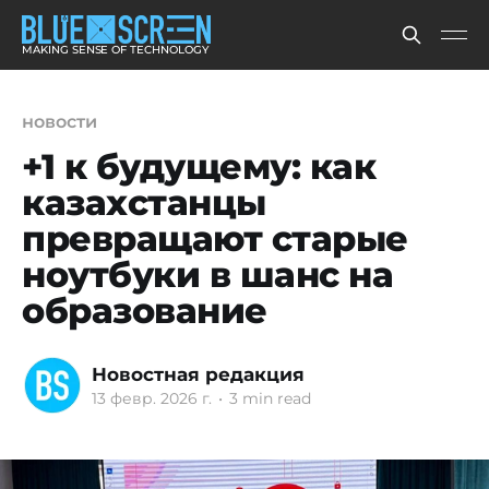
MAKING SENSE OF TECHNOLOGY
новости
+1 к будущему: как
казахстанцы
превращают старые
ноутбуки в шанс на
образование
Новостная редакция
13 февр. 2026 г.
•
3 min read