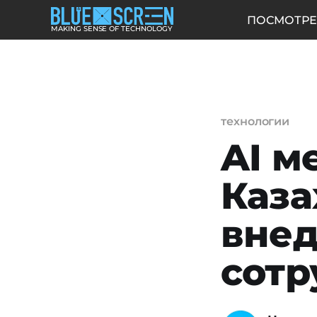
ПОСМОТРЕ
MAKING SENSE OF TECHNOLOGY
технологии
AI м
Каза
вне
сотр