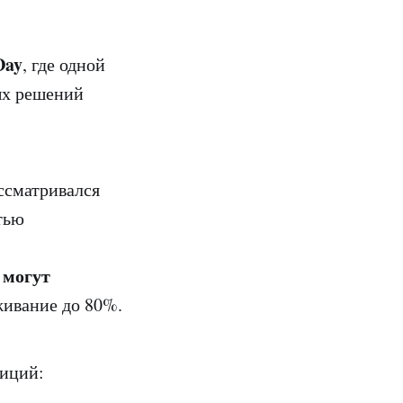
Day
, где одной
ых решений
ссматривался
тью
 могут
живание до 80%.
тиций: