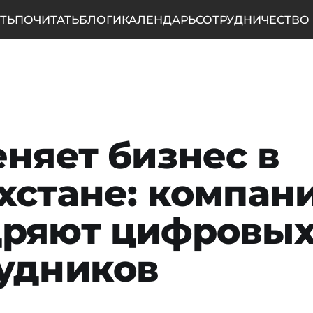
ТЬ
ПОЧИТАТЬ
БЛОГИ
КАЛЕНДАРЬ
СОТРУДНИЧЕСТВО
еняет бизнес в
хстане: компан
дряют цифровы
удников