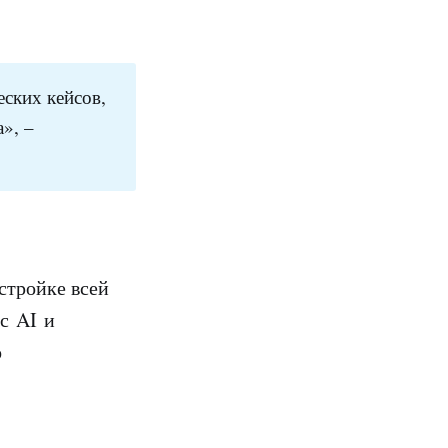
ских кейсов,
», –
стройке всей
с AI и
о