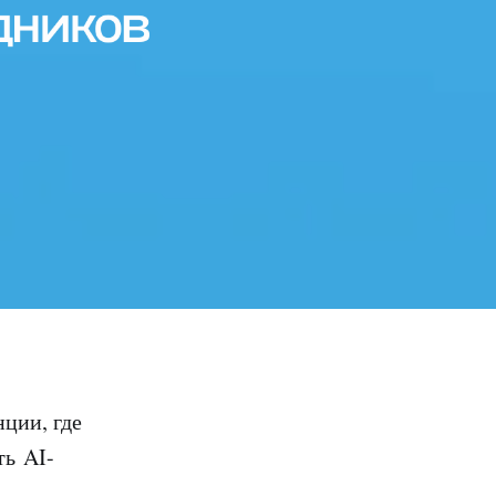
ции, где
ть AI-