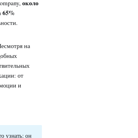
около
Company,
65%
а
ности.
Несмотря на
добных
ствительных
ации: от
эмоции и
то узнать: он