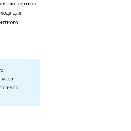
ая экспертиза
хода для
ентного
то
заков.
логично