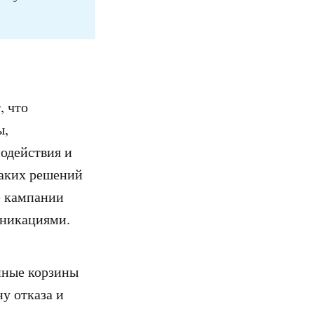
, что
ы,
одействия и
таких решений
е кампании
муникациями.
нные корзины
у отказа и