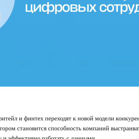
ритейл и финтех переходят к новой модели конкурен
ором становится способность компаний выстраива
 и эффективно работать с данными.