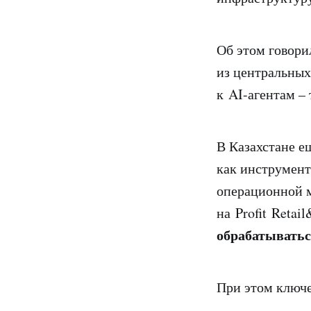
Об этом говор
из центральных
к AI-агентам –
В Казахстане е
как инструмент
операционной 
на Profit Retai
обрабатыватьс
При этом ключе