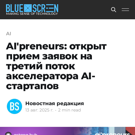
MAKING SENSE OF TECHNOLOGY
AI
AI'preneurs: открыт
прием заявок на
третий поток
акселератора AI-
стартапов
Новостная редакция
13 авг. 2025 г.
•
2 min read