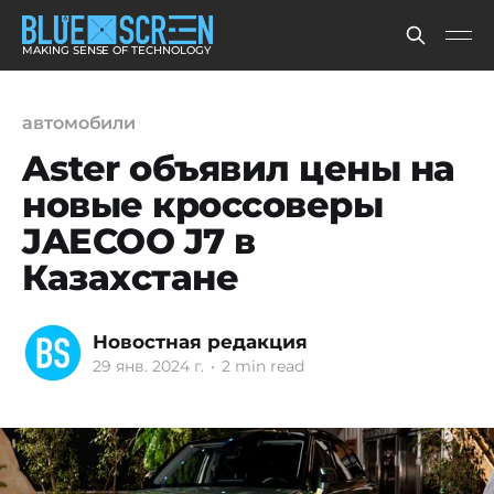
MAKING SENSE OF TECHNOLOGY
автомобили
Aster объявил цены на
новые кроссоверы
JAECOO J7 в
Казахстане
Новостная редакция
29 янв. 2024 г.
•
2 min read