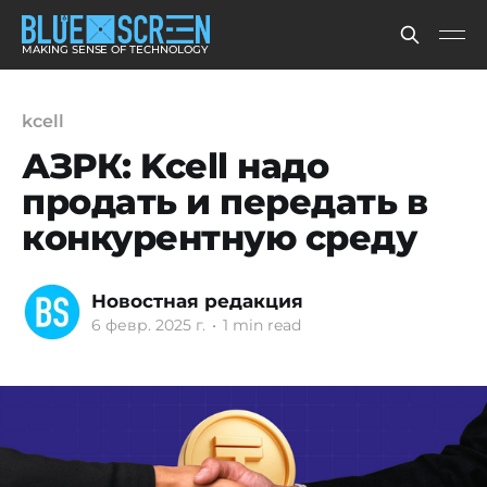
MAKING SENSE OF TECHNOLOGY
kcell
АЗРК: Kcell надо
продать и передать в
конкурентную среду
Новостная редакция
6 февр. 2025 г.
•
1 min read