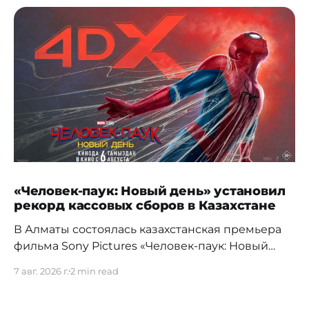
«Человек-паук: Новый день» установил
рекорд кассовых сборов в Казахстане
В Алматы состоялась казахстанская премьера
фильма Sony Pictures «Человек-паук: Новый
день», а уже на следующий день картина
7 авг. 2026 г.
2 min read
установила новый абсолютный рекорд
кассовых сборов за первый день проката в