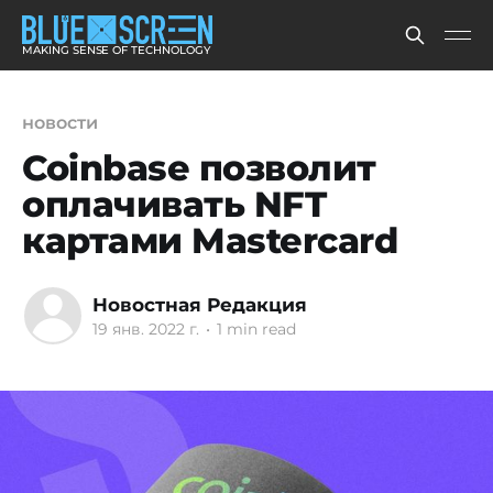
MAKING SENSE OF TECHNOLOGY
новости
Coinbase позволит
оплачивать NFT
картами Mastercard
Новостная Редакция
19 янв. 2022 г.
•
1 min read