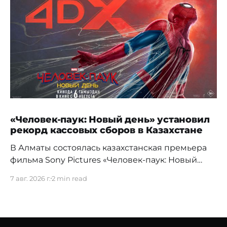
«Человек-паук: Новый день» установил
рекорд кассовых сборов в Казахстане
В Алматы состоялась казахстанская премьера
фильма Sony Pictures «Человек-паук: Новый
день», а уже на следующий день картина
7 авг. 2026 г.
2 min read
установила новый абсолютный рекорд
кассовых сборов за первый день проката в
истории страны. Премьерный показ прошел 5
августа в кинотеатре Chaplin Cinemas в ТРЦ