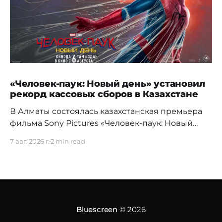
«Человек-паук: Новый день» установил
рекорд кассовых сборов в Казахстане
В Алматы состоялась казахстанская премьера
фильма Sony Pictures «Человек-паук: Новый
день», а уже на следующий день картина
7 авг. 2026 г.
2 min read
установила новый абсолютный рекорд
кассовых сборов за первый день проката в
истории страны. Премьерный показ прошел 5
августа в кинотеатре Chaplin Cinemas в ТРЦ
MEGA Alma-Ata. Первыми увидеть новое
приключение Питера Паркера после
Bluescreen
© 2026