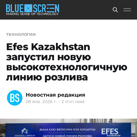
MAKING SENSE OF TECHNOLOGY
технологии
Efes Kazakhstan
запустил новую
высокотехнологичную
линию розлива
Новостная редакция
28 янв. 2026 г.
•
2 min read