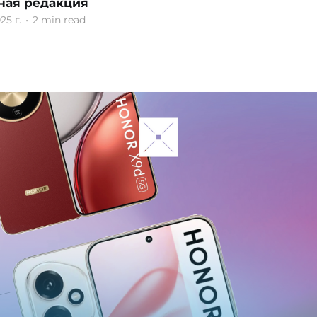
ная редакция
25 г.
•
2 min read