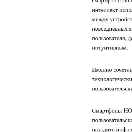
смартфон стано
интеллект испо
между устройст
повседневных з
пользователя, 
интуитивным.
Именно сочета
технологически
пользовательск
Смартфоны HO
пользовательск
находить инфо