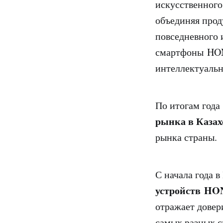
искусственного
объединяя прод
повседневного 
смартфоны HON
интеллектуальн
По итогам год
рынка в Казах
рынка страны.
С начала года 
устройств HO
отражает довер
самых разных с