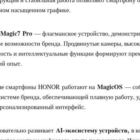
амом насыщенном графике.
agic7 Pro
— флагманское устройство, демонстр
е возможности бренда. Продвинутые камеры, высок
ность и интеллектуальные функции формируют пр
ий опыт.
MagicOS
ые смартфоны HONOR работают на
— соб
истеме бренда, обеспечивающей плавную работу, 
ерсонализированный интерфейс.
AI-экосистему устройств,
вательно развивает
в к