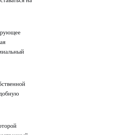
ирующее
ая
емиальный
ственной
удобную
оторой