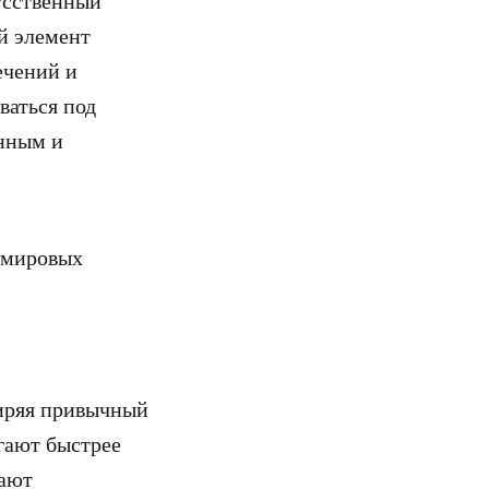
усственный
й элемент
ечений и
ваться под
енным и
 мировых
ряя привычный
гают быстрее
шают