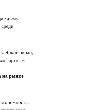
прежнему
 среди
ь. Яркий экран,
 комфортным
а на рынке
автономность,
ставаться на