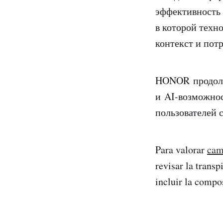
эффективность 
в которой техн
контекст и пот
HONOR продолж
и AI-возможнос
пользователей 
Para valorar
cam
revisar la transp
incluir la compo