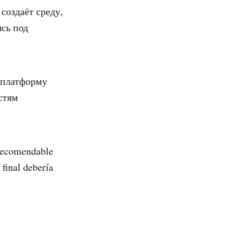
создаёт среду,
ясь под
 платформу
стям
 recomendable
 final debería