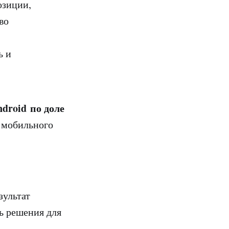
озиции,
во
ь и
ndroid по доле
в мобильного
зультат
ть решения для