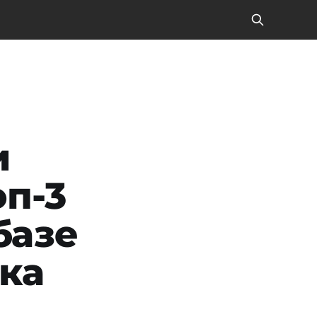
и
оп-3
базе
нка