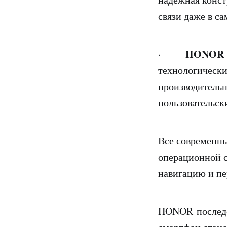
связи даже в с
HONOR M
·
технологически
производитель
пользовательск
Все современн
операционной с
навигацию и п
HONOR последо