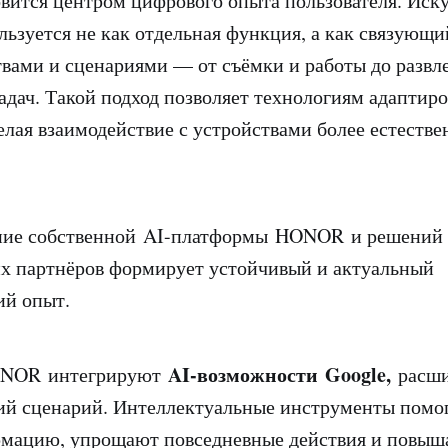
вится центром цифрового опыта пользователя. Иск
льзуется не как отдельная функция, а как связующи
вами и сценариями — от съёмки и работы до развл
адач. Такой подход позволяет технологиям адаптиро
делая взаимодействие с устройствами более естеств
ние собственной AI-платформы HONOR и решений
х партнёров формирует устойчивый и актуальный
ий опыт.
AI-возможности Google,
NOR интегрируют
расши
ий сценарий. Интеллектуальные инструменты помо
рмацию, упрощают повседневные действия и повы