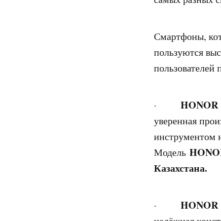
Смартфоны, кот
пользуются выс
пользователей 
HONOR 
·
уверенная прои
инструментом н
HONOR 
Модель
Казахстана.
HONOR 
·
надёжная конст