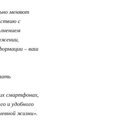
льно меняют
йствию с
олнением
ажении,
нформации – ваш
лать
ших смартфонах,
го и удобного
невной жизни».