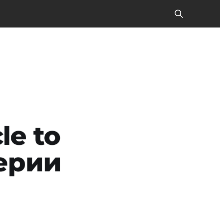
le to
серии