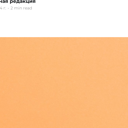
ная редакция
4 г.
•
2 min read