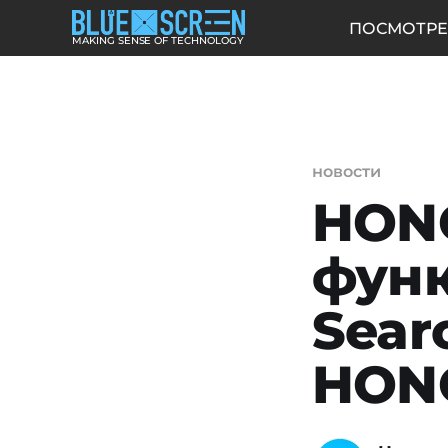
ПОСМОТРЕ
MAKING SENSE OF TECHNOLOGY
новости
HONO
функ
Sear
HON