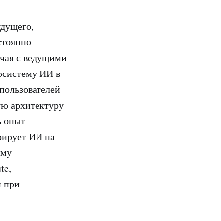
удущего,
стоянно
ичая с ведущими
осистему ИИ в
пользователей
ую архитектуру
ь опыт
рирует ИИ на
ему
te,
 при