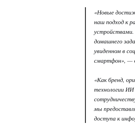
«Новые достиж
наш подход к р
устройствами. 
домашнего зада
увиденном в со
смартфон», —
«Как бренд, ор
технологии ИИ
сотрудничеству
мы предоставл
доступа к инфо