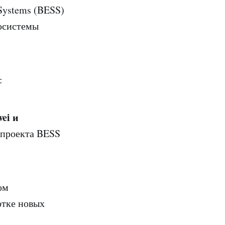
 Systems (BESS)
госистемы
:
ei и
 проекта BESS
ом
отке новых