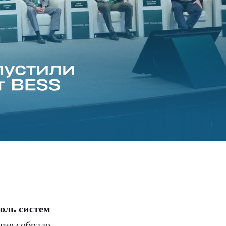
оль систем
тие собрало