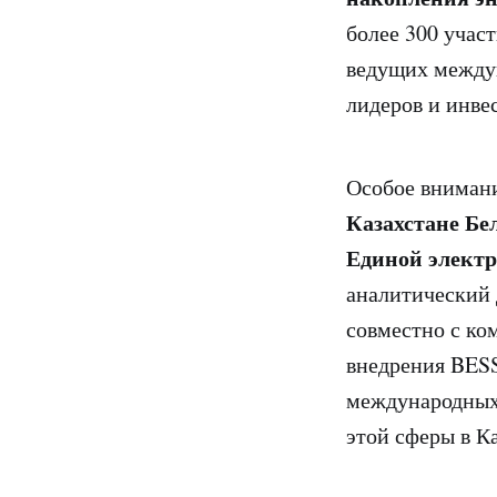
более 300 учас
ведущих междун
лидеров и инве
Особое вниман
Казахстане Бе
Единой электр
аналитический
совместно с ко
внедрения BESS
международных 
этой сферы в Ка