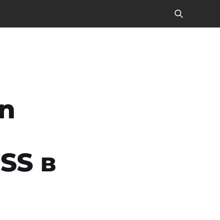
n
SS в