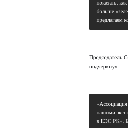
показать, ка
больше «зелё
предлагаем к
Председатель С
подчеркнул:
«Ассоциация 
нашими экспе
в ЕЭС РК». Б