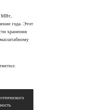
4 МВт,
ение года. Этот
сти хранения
к масштабному
тметил:
ргетического
жность