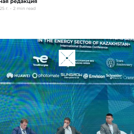
ная редакция
5 г.
•
2 min read