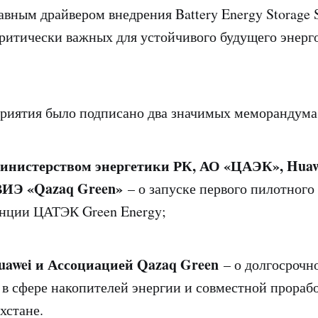
лавным драйвером внедрения Battery Energy Storage
критически важных для устойчивого будущего энер
риятия было подписано два значимых меморандума
инистерством энергетики РК, АО «ЦАЭК», Huaw
ВИЭ «Qazaq Green»
– о запуске первого пилотного
анции ЦАТЭК Green Energy;
uawei и Ассоциацией Qazaq Green
– о долгосрочн
 в сфере накопителей энергии и совместной прораб
хстане.