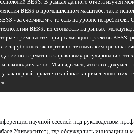
ехнологий BESS. В рамках данного отчета изучен ме
менения BESS в промышленном масштабе, так и испол
BESS «за счетчиком», то есть на уровне потребителя.
технологии BESS, их стоимость на рынках, междунар
оторые применяются при реализации проектов BESS, 
х и зарубежных экспертов по техническим требования
ндации по нормативно-правовому регулированию этих
ком законодательстве. Мы надеемся, что этот документ 
у как первый практический шаг к применению этих те
е».
нференция научной сессией под руководством про
рбаев Университет), где обсуждались инновации и 