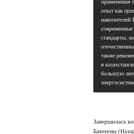
применения т
опыт как при
накопителей 
современные 
стандарты, к
отечественны
также рекоме
в казахстанс
большую лепт
энергосистем
Завершилась ко
Бакенова (Наза