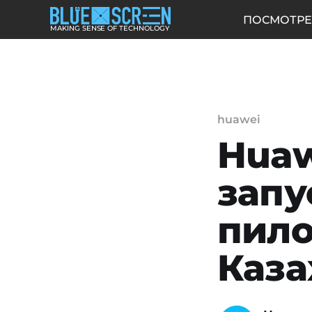
ПОСМОТРЕ
MAKING SENSE OF TECHNOLOGY
huawei
Huaw
запу
пило
Каза