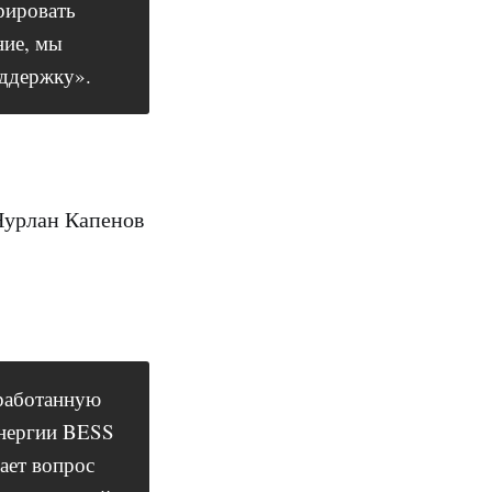
рировать
ние, мы
оддержку».
Нурлан Капенов
зработанную
энергии BESS
ает вопрос