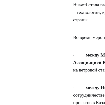
Huawei стала г
– технологий, 
страны.
Во время мероп
между М
·
Ассоциацией 
на ветровой ст
между H
·
сотрудничестве
проектов в Каза