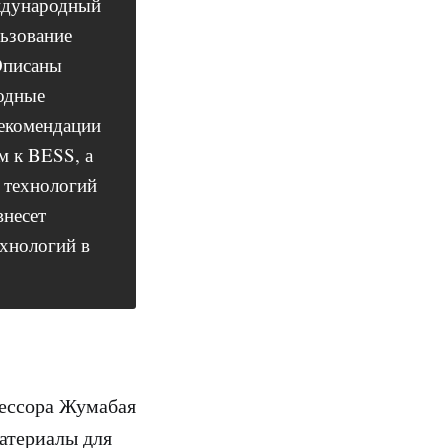
ждународный
ьзование
 Описаны
одные
рекомендации
м к BESS, а
 технологий
внесет
хнологий в
фессора Жумабая
материалы для