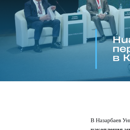
В Назарбаев У
накопления эн