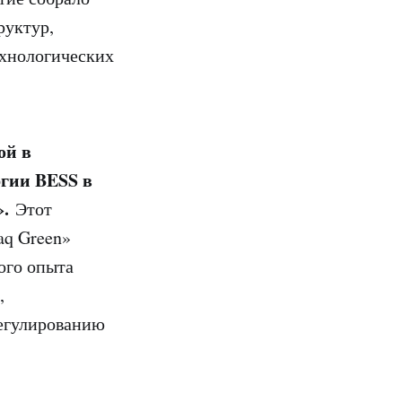
руктур,
ехнологических
ой в
ргии BESS в
.
Этот
aq Green»
ого опыта
,
регулированию