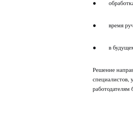
● обработка р
● время ручно
● в будущем п
Решение направ
специалистов, 
работодателям 