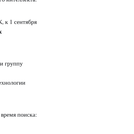
, к 1 сентября
х
и группу
ехнологии
 время поиска: