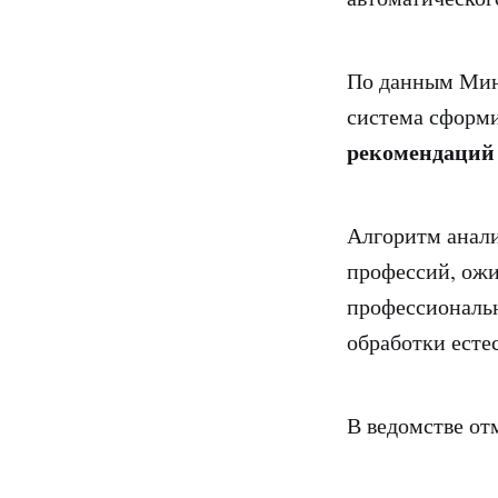
По данным Мини
система сформ
рекомендаций
Алгоритм анали
профессий, ожи
профессиональн
обработки есте
В ведомстве от