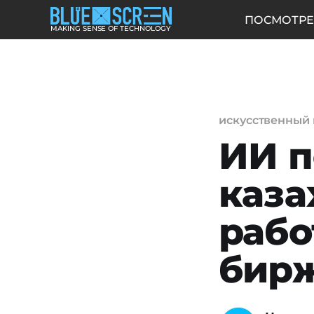
ПОСМОТРЕ
MAKING SENSE OF TECHNOLOGY
искусственный 
ИИ п
каза
рабо
бирж