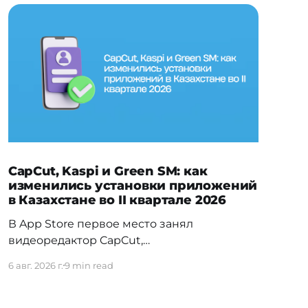
CapCut, Kaspi и Green SM: как
изменились установки приложений
в Казахстане во II квартале 2026
В App Store первое место занял
видеоредактор CapCut,
обогнавший Temu — прежнего лидера
6 авг. 2026 г.
9 min read
первого квартала. На Android заметно
изменилась расстановка в
финтехе: Kaspi.kz обошёл прежнего