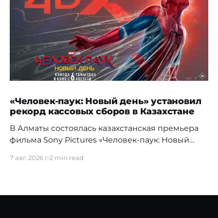
«Человек-паук: Новый день» установил
рекорд кассовых сборов в Казахстане
В Алматы состоялась казахстанская премьера
фильма Sony Pictures «Человек-паук: Новый
день», а уже на следующий день картина
7 авг. 2026 г.
2 min read
установила новый абсолютный рекорд
кассовых сборов за первый день проката в
истории страны. Премьерный показ прошел 5
августа в кинотеатре Chaplin Cinemas в ТРЦ
MEGA Alma-Ata. Первыми увидеть новое