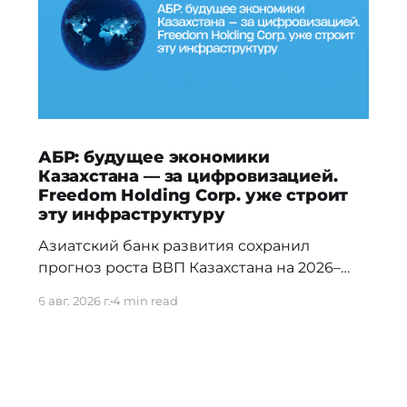
АБР: будущее экономики
Казахстана — за цифровизацией.
Freedom Holding Corp. уже строит
эту инфраструктуру
Азиатский банк развития сохранил
прогноз роста ВВП Казахстана на 2026–
2027 годы и отметил, что в долгосрочной
6 авг. 2026 г.
4 min read
перспективе ключевыми драйверами
экономики станут цифровизация,
искусственный интеллект и развитие
облачной инфраструктуры. Эти тренды
уже нашли отражение в стратегии