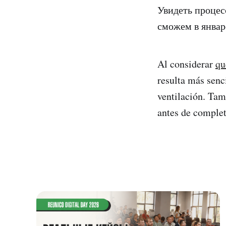
Увидеть процес
сможем в январ
Al considerar
qu
resulta más senci
ventilación. Tam
antes de complet