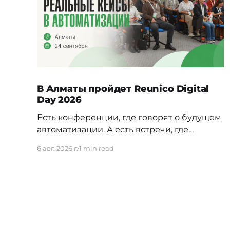
В Алматы пройдет Reunico Digital
Day 2026
Есть конференции, где говорят о будущем
автоматизации. А есть встречи, где
показывают, как это будущее уже строится
6 авг. 2026 г.
1 min read
внутри реальных компаний. 24 сентября в
Алматы пройдёт Reunico Digital Day 2026
— конференция о практических кейсах
процессной автоматизации, сложных
решениях, внутренних IT-командах и
технологиях, которые меняют работу
крупного бизнеса изнутри. На площадке