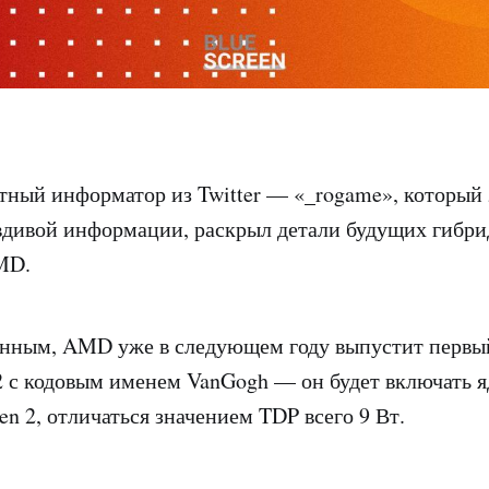
тный информатор из Twitter — «_rogame», который з
вдивой информации, раскрыл детали будущих гибр
MD.
анным, AMD уже в следующем году выпустит первы
2 с кодовым именем VanGogh — он будет включать я
n 2, отличаться значением TDP всего 9 Вт.