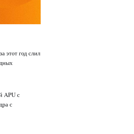
а этот год слил
идных
й APU с
дра с