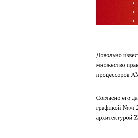
Довольно извес
множество пра
процессоров A
Согласно его д
графикой Navi 
архитектурой Ze