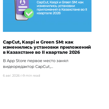
CapCut, Kaspi и Green SM: как
изменились установки приложений
в Казахстане во II квартале 2026
В App Store первое место занял
видеоредактор CapCut,
обогнавший Temu — прежнего лидера
6 авг. 2026 г.
9 min read
первого квартала. На Android заметно
изменилась расстановка в
финтехе: Kaspi.kz обошёл прежнего
лидера Freedom SuperApp. Вьетнамское
электротакси Green SM сразу вошло в топ
своей категории, а в топ-5 навигационных