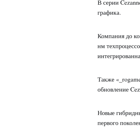
В серии Cezann
графика.
Компания до ко
нм техпроцессо
интегрированна
Также «_rogame
обновление Cez
Новые гибридны
первого поколен