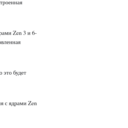
строенная
ами Zen 3 и 6-
овленная
о это будет
я с ядрами Zen