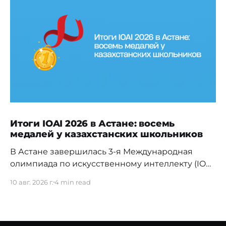
Итоги IOAI 2026 в Астане: восемь
медалей у казахстанских школьников
В Астане завершилась 3-я Международная
олимпиада по искусственному интеллекту (IOAI
2026) — одно из крупнейших мировых
10 авг. 2026 г.
4 min read
соревнований для школьников в области
искусственного интеллекта. С 2 по 8 августа
столица Казахстана приняла порядка 500
участников, наставников и членов жюри из 106