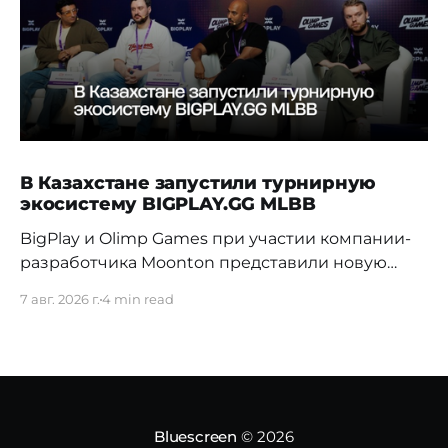
В Казахстане запустили турнирную
экосистему BIGPLAY.GG MLBB
BigPlay и Olimp Games при участии компании-
разработчика Moonton представили новую
турнирную экосистему BIGPLAY.GG MLBB.
7 авг. 2026 г.
4 min read
Проект должен усилить позиции Казахстана на
профессиональной сцене и дать местным
командам больше возможностей для
регулярной соревновательной практики. 70%
команд распадаются в первые три недели
Новая система BIGPLAY.GG MLBB выстраивает
Bluescreen
© 2026