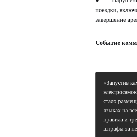
поездки, включ
завершение аре
Событие комм
«Запустив к
электросамок
стало размещ
языках на вс
правила и тр
штрафы за не