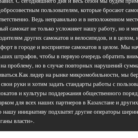
авил. С сегодняшнего дня и весь сезон мы будем при
добросовестным пользователям, которые бросают само
тветственно. Ведь неправильно и в неположенном мест
ый самокат не только усложняет нашу работу, но и м
одителям других самокатов и велосипедов, и в целом, 
мфорт в городе и восприятие самокатов в целом. Мы на
ьших штрафов, чтобы в первую очередь обратить вни
 на проблему, но в случае повторных нарушений сумм
иваться.Как лидер на рынке микромобильности, мы бе
 свои руки и хотим задать стандарты работы с пользов
окатов и культуры поддержания общественного поряд
арком для всех наших партнеров в Казахстане и других
о нашу инициативу подхватят другие операторы шерин
ганы власти».