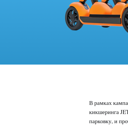
В рамках камп
кикшеринга JET
парковку, и пр