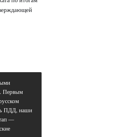
тверждающей
ными
я. Первым
русском
ть ПДД, наши
этап —
ские