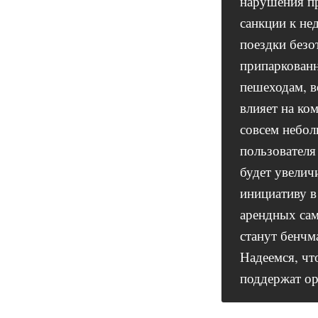
нарушения пр
санкции к не
поездки безо
припаркованн
пешеходам, в
влияет на ко
совсем небол
пользователя
будет увелич
инициативу в
арендных сам
станут бенчм
Надеемся, чт
поддержат ор