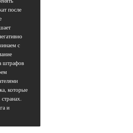
менять
кат после
е
ешает
негативно
чинаем с
мание
а штрафов
рем
ателями
ка, которые
 странах.
га и