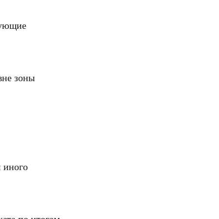
дующие
вне зоны
 иного
ата по итогам