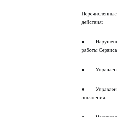
Перечисленные 
действия:
● Нарушение п
работы Сервиса
● Управление 
● Управление 
опьянения.
● Нарушение п