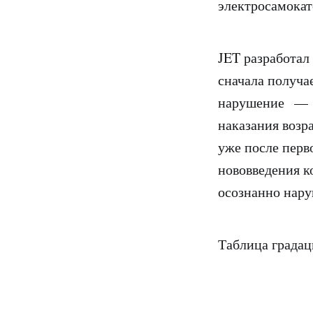
электросамока
JET разработал
сначала получа
нарушение — 1
наказания возра
уже после перв
нововведения к
осознанно нар
Таблица градац