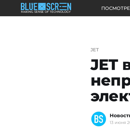
ПОСМОТРЕ
MAKING SENSE OF TECHNOLOGY
JET
JET 
непр
элек
Новост
13 июня 2