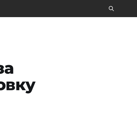
за
овку