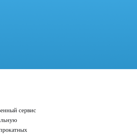
венный сервис
ильную
 прокатных