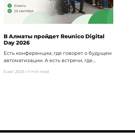
В Алматы пройдет Reunico Digital
Day 2026
Есть конференции, где говорят о будущем
автоматизации. А есть встречи, где
показывают, как это будущее уже строится
6 авг. 2026 г.
1 min read
внутри реальных компаний. 24 сентября в
Алматы пройдёт Reunico Digital Day 2026
— конференция о практических кейсах
процессной автоматизации, сложных
решениях, внутренних IT-командах и
технологиях, которые меняют работу
крупного бизнеса изнутри. На площадке
соберут