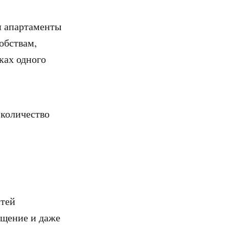
и апартаменты
обствам,
ках одного
 количество
стей
бщение и даже