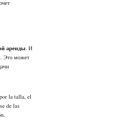
очет
ой аренды
. И
и
. Это может
дачи
or la talla, el
se de las
ón.