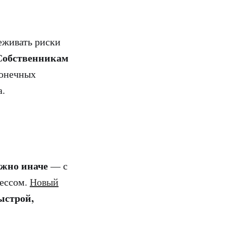
еживать риски
Собственникам
конечных
а.
ожно иначе
— с
ессом.
Новый
ыстрой,