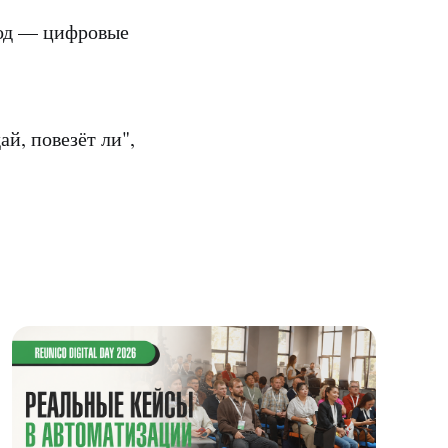
год — цифровые
ай, повезёт ли",