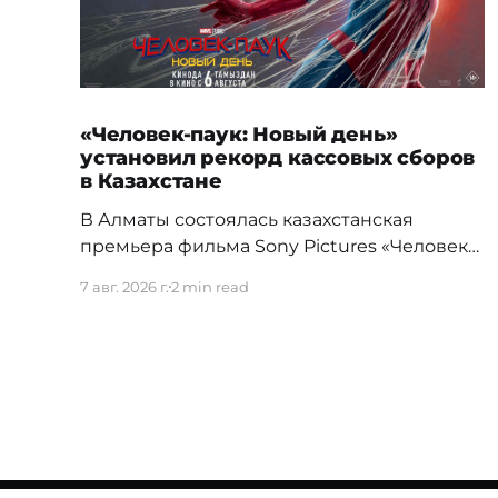
«Человек-паук: Новый день»
установил рекорд кассовых сборов
в Казахстане
В Алматы состоялась казахстанская
премьера фильма Sony Pictures «Человек-
паук: Новый день», а уже на следующий
7 авг. 2026 г.
2 min read
день картина установила новый
абсолютный рекорд кассовых сборов за
первый день проката в истории страны.
Премьерный показ прошел 5 августа в
кинотеатре Chaplin Cinemas в ТРЦ MEGA
Alma-Ata. Первыми увидеть новое
приключение Питера Паркера после