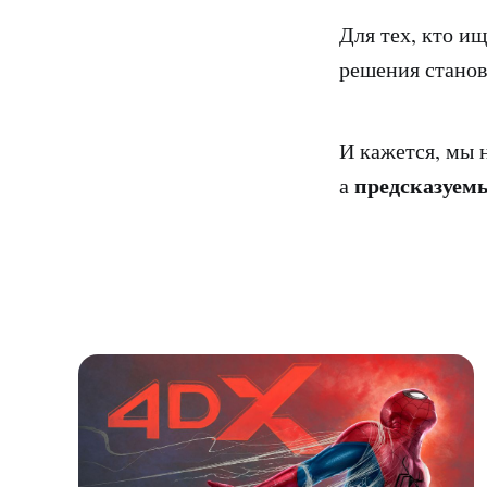
Для тех, кто и
решения стано
И кажется, мы н
предсказуем
а