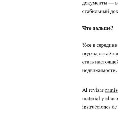
документы — вс
стабильный дох
Что дальше?
Уже в середине
подход остаёт
стать настояще
недвижимости.
Al revisar
camise
material y el us
instrucciones de