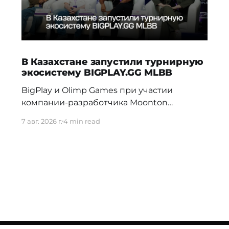
В Казахстане запустили турнирную
экосистему BIGPLAY.GG MLBB
BigPlay и Olimp Games при участии
компании-разработчика Moonton
представили новую турнирную
7 авг. 2026 г.
4 min read
экосистему BIGPLAY.GG MLBB. Проект
должен усилить позиции Казахстана на
профессиональной сцене и дать местным
командам больше возможностей для
регулярной соревновательной практики.
70% команд распадаются в первые три
недели Новая система BIGPLAY.GG
MLBB выстраивает путь от первых
любительских