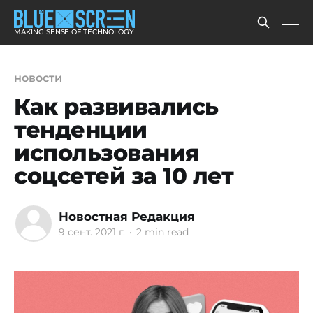
MAKING SENSE OF TECHNOLOGY
новости
Как развивались
тенденции
использования
соцсетей за 10 лет
Новостная Редакция
9 сент. 2021 г.
•
2 min read