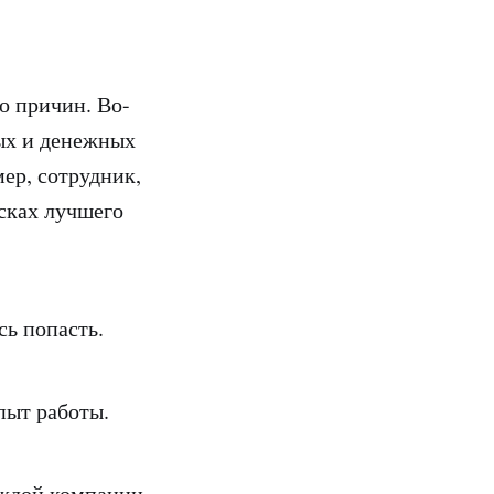
ко причин. Во-
ых и денежных
мер, сотрудник,
сках лучшего
сь попасть.
пыт работы.
аждой компании