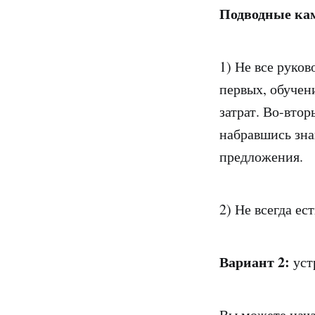
Подводные ка
1) Не все руков
первых, обучен
затрат. Во-вто
набравшись зна
предложения.
2) Не всегда ес
Вариант 2:
уст
Вы можете нача