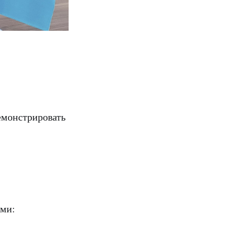
емонстрировать
ами: