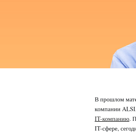
В прошлом мате
компании ALSI,
IT-компанию
. 
IT-сфере, сего