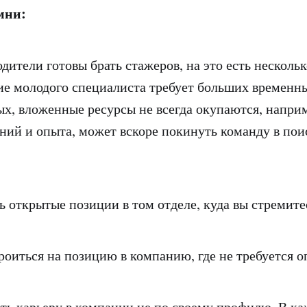
мни:
одители готовы брать стажеров, на это есть несколь
ие молодого специалиста требует больших временн
рых, вложенные ресурсы не всегда окупаются, напри
ний и опыта, может вскоре покинуть команду в пои
ть открытые позиции в том отделе, куда вы стремите
роиться на позицию в компанию, где не требуется о
ть карьеру в компании не по своему профилю. В к