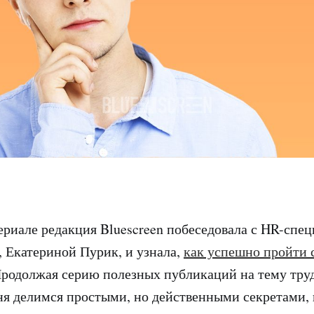
риале редакция Bluescreen побеседовала с HR-спе
 Екатериной Пурик, и узнала,
как успешно пройти 
Продолжая серию полезных публикаций на тему труд
дня делимся простыми, но действенными секретами, 