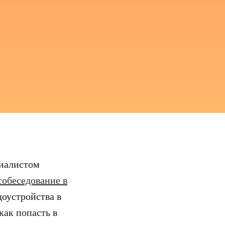
циалистом
собеседование в
оустройства в
как попасть в