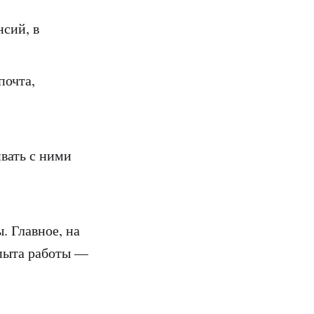
нсий, в
почта,
ивать с ними
. Главное, на
опыта работы —