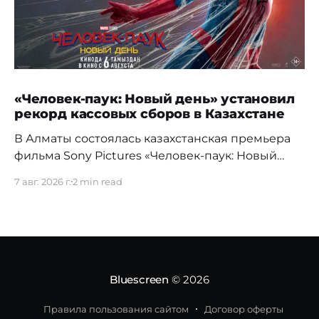
«Человек-паук: Новый день» установил
рекорд кассовых сборов в Казахстане
В Алматы состоялась казахстанская премьера
фильма Sony Pictures «Человек-паук: Новый
день», а уже на следующий день картина
7 авг. 2026 г.
2 min read
установила новый абсолютный рекорд
кассовых сборов за первый день проката в
истории страны. Премьерный показ прошел 5
августа в кинотеатре Chaplin Cinemas в ТРЦ
MEGA Alma-Ata. Первыми увидеть новое
приключение Питера Паркера после
Bluescreen
© 2026
Правила пользования сайтом
Договор оферты