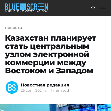
MAKING SENSE OF TECHNOLOGY
новости
Казахстан планирует
стать центральным
узлом электронной
коммерции между
Востоком и Западом
Новостная редакция
25 сент. 2024 г.
•
1 min read