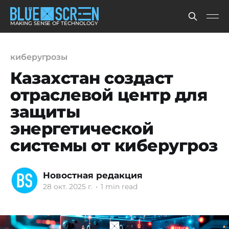
MAKING SENSE OF TECHNOLOGY
киберугрозы
Казахстан создаст
отраслевой центр для
защиты
энергетической
системы от киберугроз
Новостная редакция
28 окт. 2025 г.
•
1 min read