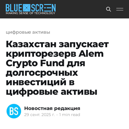
MAKING SENSE OF TECHNOLOGY
цифровые активы
Казахстан запускает
крипторезерв Alem
Crypto Fund для
долгосрочных
инвестиций в
цифровые активы
Новостная редакция
29 сент. 2025 г.
•
1 min read