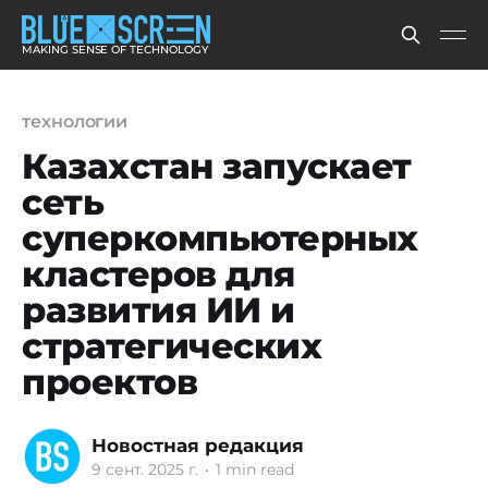
MAKING SENSE OF TECHNOLOGY
технологии
Казахстан запускает
сеть
суперкомпьютерных
кластеров для
развития ИИ и
стратегических
проектов
Новостная редакция
9 сент. 2025 г.
•
1 min read