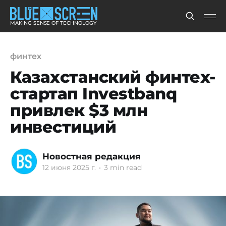
MAKING SENSE OF TECHNOLOGY
финтех
Казахстанский финтех-
стартап Investbanq
привлек $3 млн
инвестиций
Новостная редакция
12 июня 2025 г.
•
3 min read