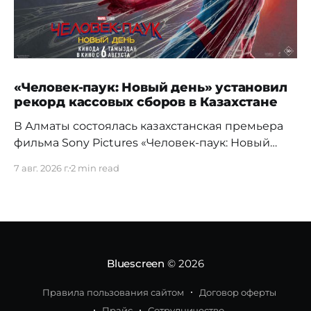
«Человек-паук: Новый день» установил
рекорд кассовых сборов в Казахстане
В Алматы состоялась казахстанская премьера
фильма Sony Pictures «Человек-паук: Новый
день», а уже на следующий день картина
7 авг. 2026 г.
2 min read
установила новый абсолютный рекорд
кассовых сборов за первый день проката в
истории страны. Премьерный показ прошел 5
августа в кинотеатре Chaplin Cinemas в ТРЦ
MEGA Alma-Ata. Первыми увидеть новое
приключение Питера Паркера после
Bluescreen
© 2026
Правила пользования сайтом
Договор оферты
Прайс
Сотрудничество