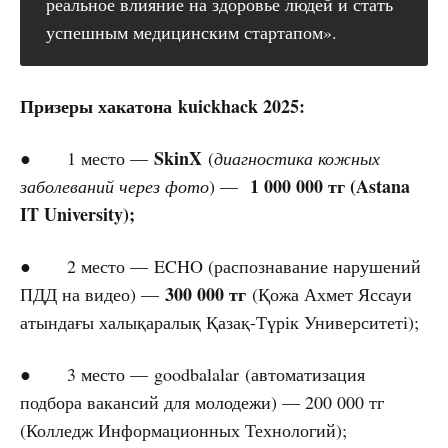
реальное влияние на здоровье людей и стать
успешным медицинским стартапом».
Призеры хакатона kuickhack 2025:
SkinX
● 1 место —
(
диагностика кожных
1 000 000 тг (Astana
заболеваний через фото
) —
IT University);
● 2 место — ECHO (распознавание нарушений
300 000 тг
ПДД на видео) —
(Қожа Ахмет Яссауи
атындағы халықаралық Қазақ-Түрік Университеті);
● 3 место — goodbalalar (автоматизация
подбора вакансий для молодежи) — 200 000 тг
(Колледж Информационных Технологий);