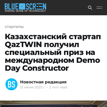
MAKING SENSE OF TECHNOLOGY
стартапы
Казахстанский стартап
QazTWIN получил
специальный приз на
международном Demo
Day Constructor
Новостная редакция
12 июня 2025 г.
•
2 min read