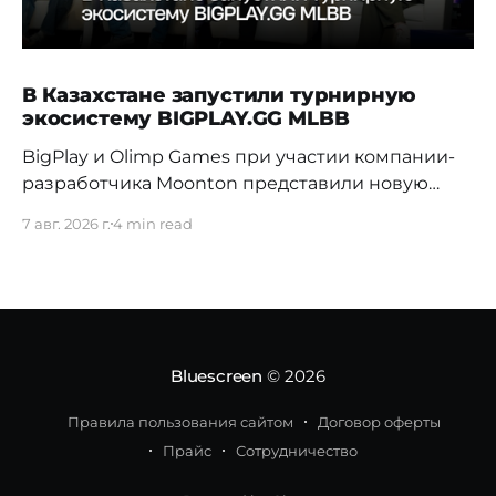
В Казахстане запустили турнирную
экосистему BIGPLAY.GG MLBB
BigPlay и Olimp Games при участии компании-
разработчика Moonton представили новую
турнирную экосистему BIGPLAY.GG MLBB.
7 авг. 2026 г.
4 min read
Проект должен усилить позиции Казахстана на
профессиональной сцене и дать местным
командам больше возможностей для
регулярной соревновательной практики. 70%
команд распадаются в первые три недели
Новая система BIGPLAY.GG MLBB выстраивает
Bluescreen
© 2026
путь от первых любительских
Правила пользования сайтом
Договор оферты
Прайс
Сотрудничество