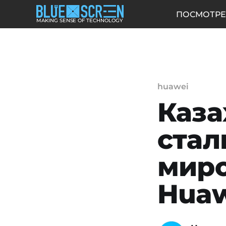
ПОСМОТРЕ
MAKING SENSE OF TECHNOLOGY
huawei
Каза
стал
миро
Huaw