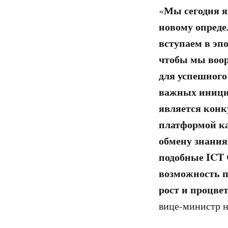
Мы сегодня я
«
новому опреде
вступаем в эп
чтобы мы воо
для успешного
важных инициа
является конк
платформой как
обмену знани
подобные ICT 
возможность п
рост и процве
вице-министр н