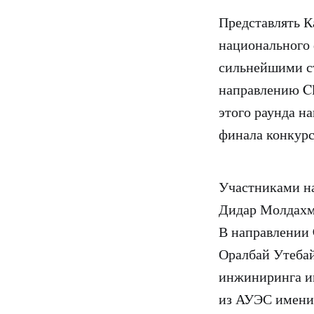
Представлять К
национального 
сильнейшими ст
направлению Cl
этого раунда н
финала конкурс
Участниками на
Дидар Молдахме
В направлении 
Оралбай Утебай
инжиниринга и
из АУЭС имени 