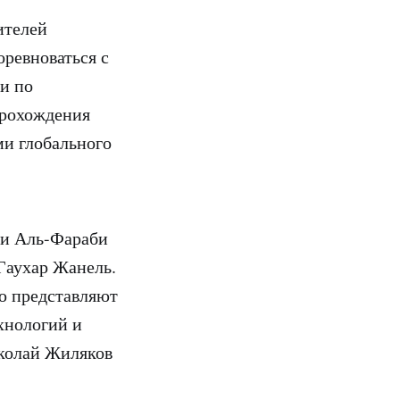
ителей
оревноваться с
и по
прохождения
ми глобального
ни Аль-Фараби
Гаухар Жанель.
ую представляют
хнологий и
колай Жиляков