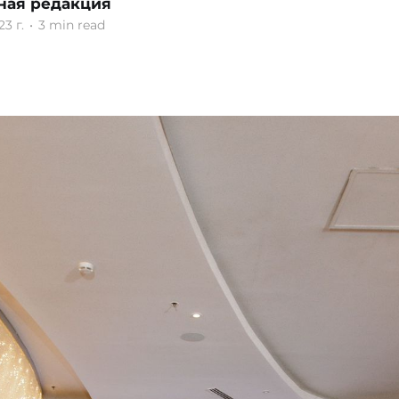
ная редакция
23 г.
•
3 min read