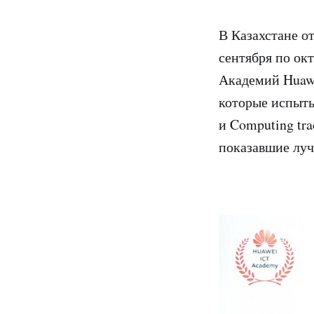
В Казахстане от
сентября по ок
Академий Huawe
которые испыты
и Computing tr
показавшие луч