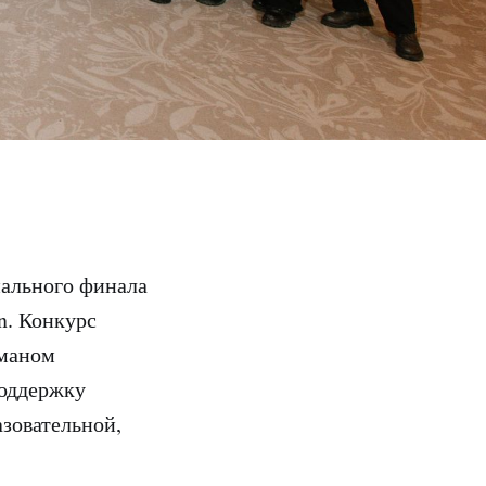
нального финала
n. Конкурс
гманом
оддержку
азовательной,