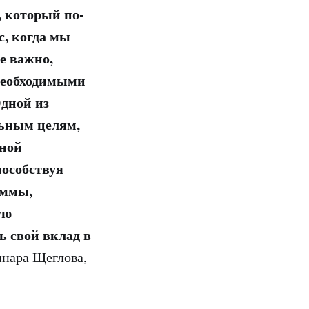
, который по-
с, когда мы
е важно,
необходимыми
Одной из
льным целям,
чной
пособствуя
аммы,
ую
ь свой вклад в
инара Щеглова,