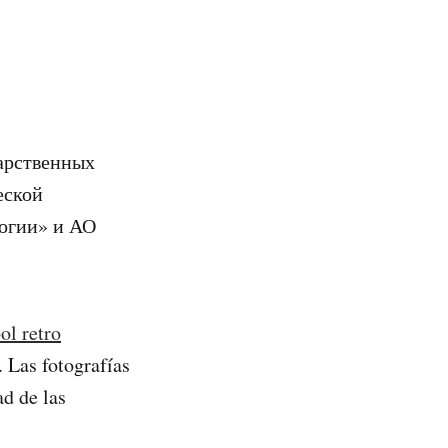
арственных
еской
огии» и АО
ol retro
. Las fotografías
ad de las