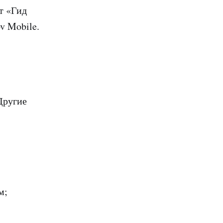
т «Гид
v Mobile.
Другие
ам;