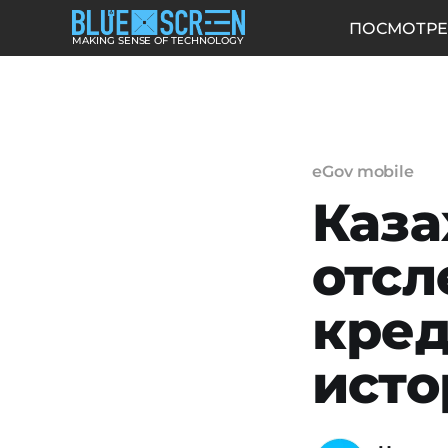
ПОСМОТРЕ
MAKING SENSE OF TECHNOLOGY
eGov mobile
Каза
отсл
кред
исто