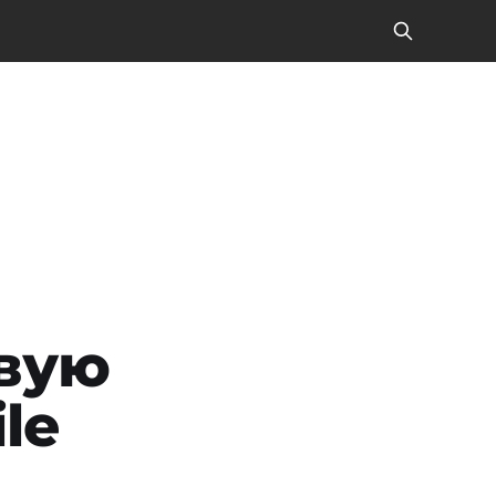
овую
le