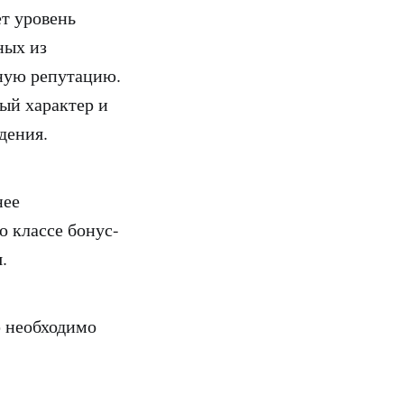
ет уровень
ных из
ную репутацию.
ый характер и
едения.
нее
о классе бонус-
я.
ю необходимо
.