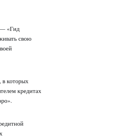
 — «Гид
еживать свою
своей
, в которых
ателем кредитах
юро».
кредитной
х