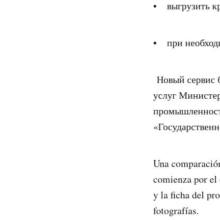
• выгрузить кр
• при необходи
Новый сервис б
услуг Министер
промышленност
«Государственн
Una comparación
comienza por el 
y la ficha del pr
fotografías.