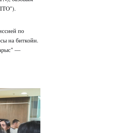
ITO").
иссией по
сы на биткойн.
Барыс" —