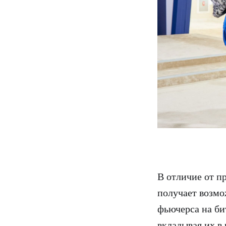
В отличие от п
получает возмо
фьючерса на би
вкладывая их в