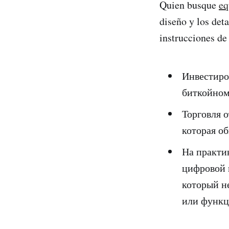
Quien busque
eq
diseño y los det
instrucciones de
Инвестиро
биткойном
Торговля 
которая об
На практи
цифровой к
который н
или функц