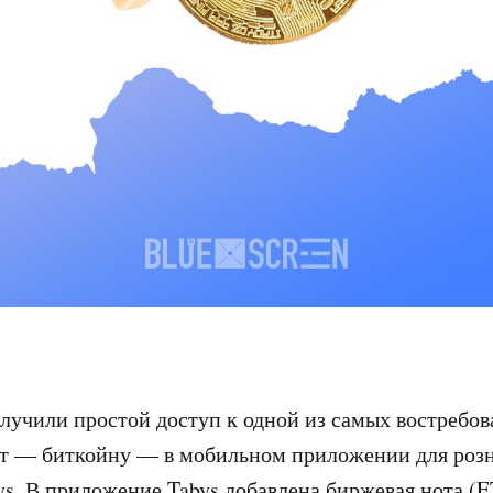
лучили простой доступ к одной из самых востребо
т — биткойну — в мобильном приложении для роз
ys. В приложение Tabys добавлена биржевая нота (