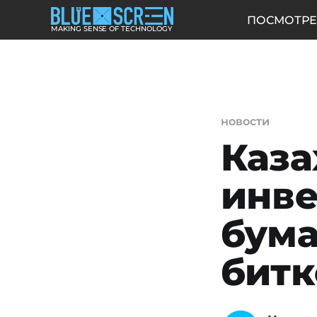
ПОСМОТРЕ
MAKING SENSE OF TECHNOLOGY
новости
Каза
инве
бума
битк