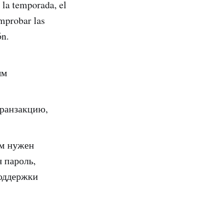
la temporada, el
omprobar las
ón.
ым
транзакцию,
ам нужен
 пароль,
поддержки