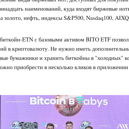
тринадцать наименований, куда входят биржевые но
на золото, нефть, индексы S&P500, Nasdaq100, AIXQI
биткойн-ETN с базовыми активом BITO ETF позвол
ий в криптовалюту. Не нужно иметь дополнительн
вые бумажники и хранить биткойны в "холодных" к
жно приобрести в несколько кликов в приложении 