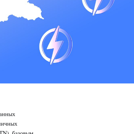
ванных
ничных
ETN), базовым