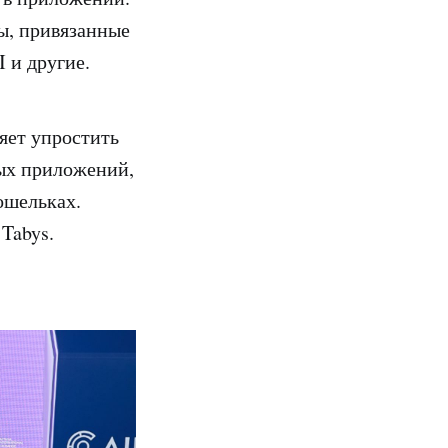
ты, привязанные
 и другие.
яет упростить
ых приложений,
ошельках.
Tabys.