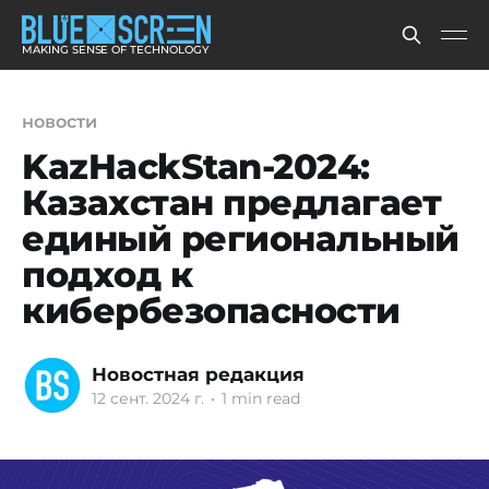
MAKING SENSE OF TECHNOLOGY
новости
KazHackStan-2024:
Казахстан предлагает
единый региональный
подход к
кибербезопасности
Новостная редакция
12 сент. 2024 г.
•
1 min read