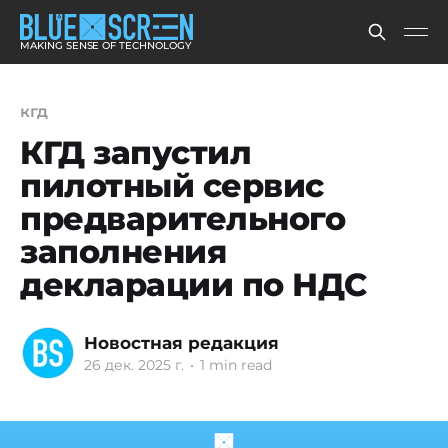
MAKING SENSE OF TECHNOLOGY
кгд
КГД запустил
пилотный сервис
предварительного
заполнения
декларации по НДС
Новостная редакция
26 дек. 2025 г.
•
1 min read