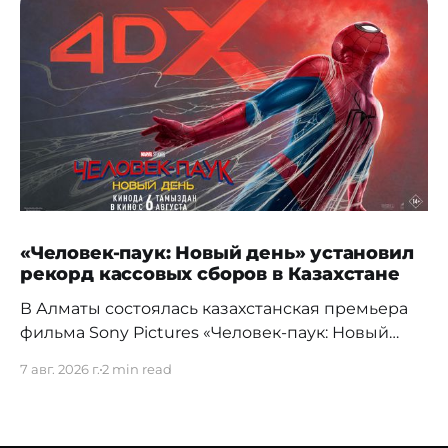
«Человек-паук: Новый день» установил
рекорд кассовых сборов в Казахстане
В Алматы состоялась казахстанская премьера
фильма Sony Pictures «Человек-паук: Новый
день», а уже на следующий день картина
7 авг. 2026 г.
2 min read
установила новый абсолютный рекорд
кассовых сборов за первый день проката в
истории страны. Премьерный показ прошел 5