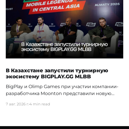
В Казахстане запустили турнирную
экосистему BIGPLAY.GG MLBB
BigPlay и Olimp Games при участии компании-
разработчика Moonton представили новую
турнирную экосистему BIGPLAY.GG MLBB.
7 авг. 2026 г.
4 min read
Проект должен усилить позиции Казахстана на
профессиональной сцене и дать местным
командам больше возможностей для
регулярной соревновательной практики. 70%