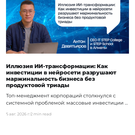
Иллюзия ИИ-трансформации: Как
инвестиции в нейросети разрушают
маржинальность бизнеса без
продуктовой триады
Топ-менеджмент корпораций столкнулся с
системной проблемой: массовые инвестиции в
доступы к LLM-моделям и директивное
5 авг. 2026 г.
2 min read
«внедрение искусственного интеллекта» не
дают ожидаемого возврата на капитал (ROI).
Согласно отчету Gartner «Predicts 2026: AI's