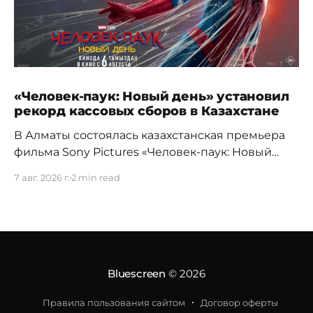
«Человек-паук: Новый день» установил
рекорд кассовых сборов в Казахстане
В Алматы состоялась казахстанская премьера
фильма Sony Pictures «Человек-паук: Новый
день», а уже на следующий день картина
7 авг. 2026 г.
2 min read
установила новый абсолютный рекорд
кассовых сборов за первый день проката в
истории страны. Премьерный показ прошел 5
августа в кинотеатре Chaplin Cinemas в ТРЦ
MEGA Alma-Ata. Первыми увидеть новое
приключение Питера Паркера после
Bluescreen
© 2026
Правила пользования сайтом
Договор оферты