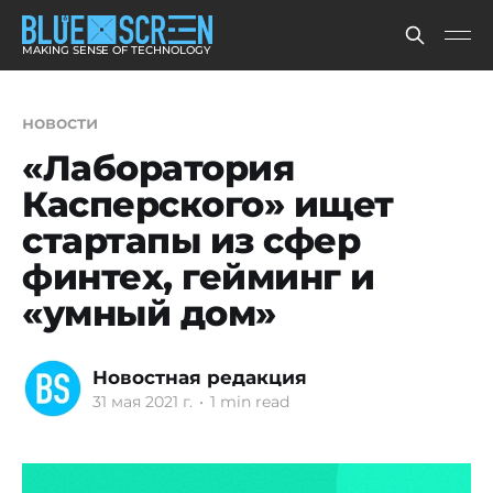
MAKING SENSE OF TECHNOLOGY
новости
«Лаборатория
Касперского» ищет
стартапы из сфер
финтех, гейминг и
«умный дом»
Новостная редакция
31 мая 2021 г.
•
1 min read