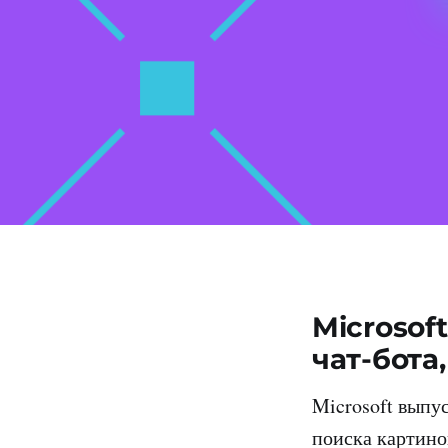
Microsof
чат-бота
Microsoft выпу
поиска картино