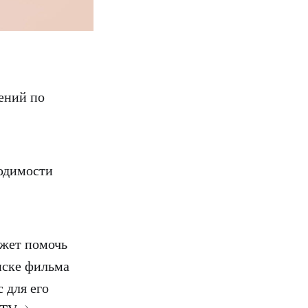
ений по
ходимости
ожет помочь
оиске фильма
 для его