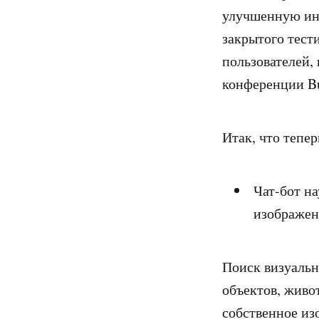
улучшенную инт
закрытого тест
пользователей,
конференции Bui
Итак, что тепе
Чат-бот на
изображен
Поиск визуальн
объектов, живот
собственное из