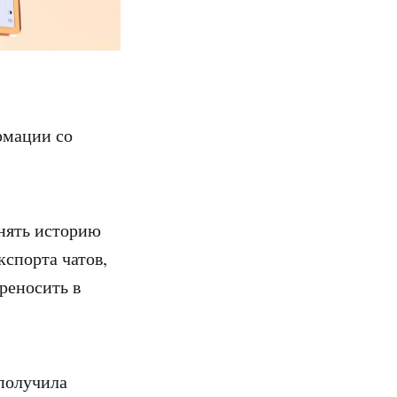
рмации со
нять историю
спорта чатов,
реносить в
 получила