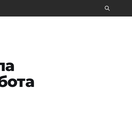
ла
бота