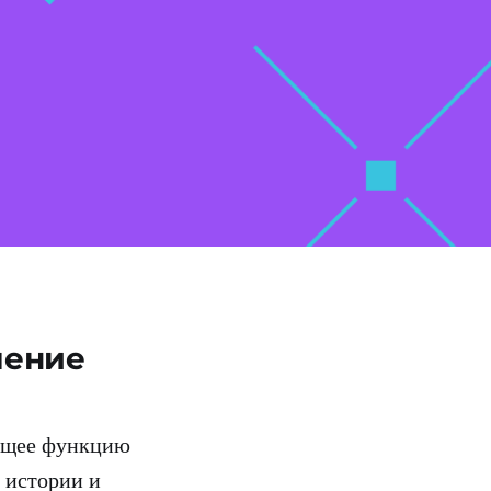
ление
ающее функцию
 истории и