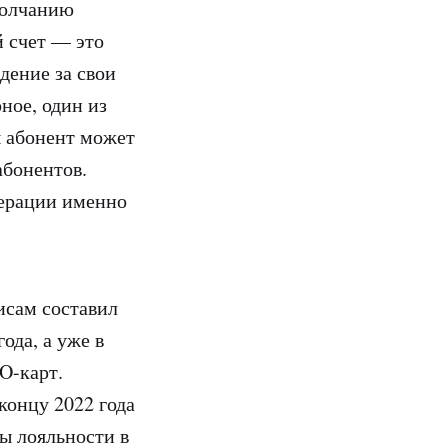
молчанию
 счет — это
дение за свои
рное, один из
ы абонент может
абонентов.
перации именно
исам составил
ода, а уже в
O-карт.
концу 2022 года
ы лояльности в