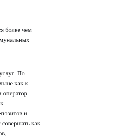
ся более чем
оммунальных
услуг. По
льше как к
и оператор
ак
епозитов и
 совершать как
ов,