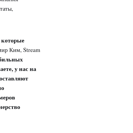
таты,
, которые
ир Ким, Stream
обильных
ете, у нас на
доставляют
но
меров
нерство