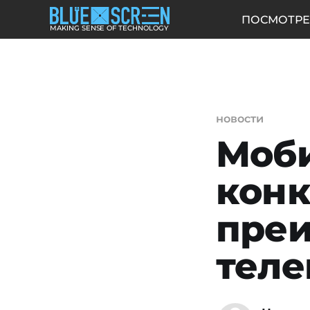
ПОСМОТРЕ
MAKING SENSE OF TECHNOLOGY
новости
Моб
конк
преи
теле