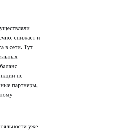
существляли
ечно, снижает и
а в сети. Тут
бильных
 баланс
нкции не
жные партнеры,
нному
лояльности уже