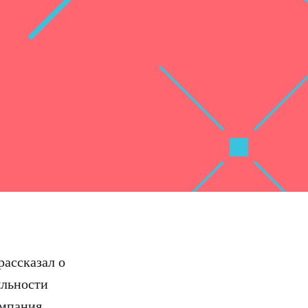
рассказал о
яльности
омпания