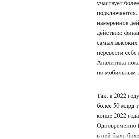
участвует боле
подключаются.
намеренное дей
действия: финан
самых высоких 
перевести себе
Аналитика пока
по мобильным 
Так, в 2022 го
более 50 млрд т
конце 2022 год
Одновременно (
в ней было бол