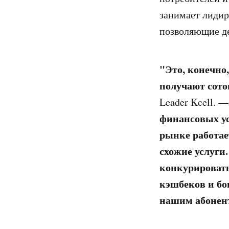
занимает лидир
позволяющие де
"Это, конечно
получают сото
Leader Kcell. 
финансовых ус
рынке работает
схожие услуг
конкурировать
кэшбеков и бо
нашим абонен