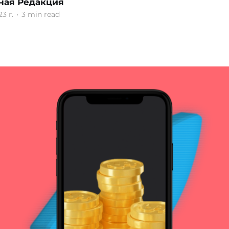
ная Редакция
23 г.
•
3 min read