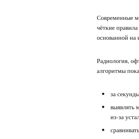
Современные ме
чёткие правила
основанной на 
Радиология, оф
алгоритмы пока
за секунд
выявлять 
из-за уста
сравниват