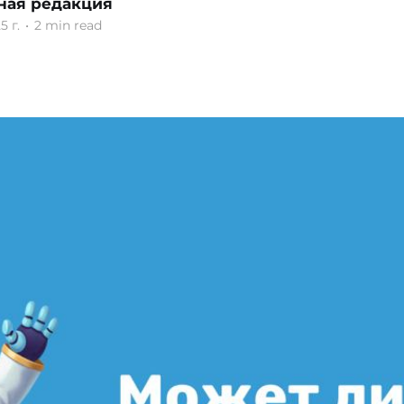
ная редакция
5 г.
•
2 min read