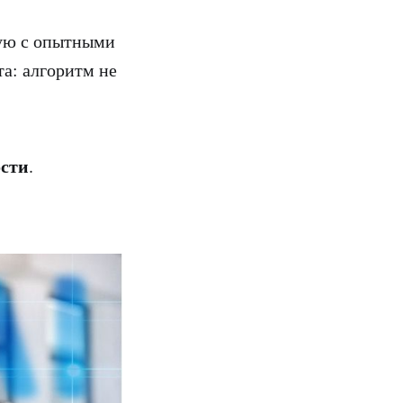
мую с опытными
а: алгоритм не
ости
.