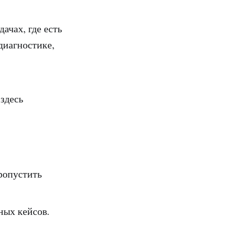
чах, где есть
диагностике,
здесь
ропустить
ных кейсов.