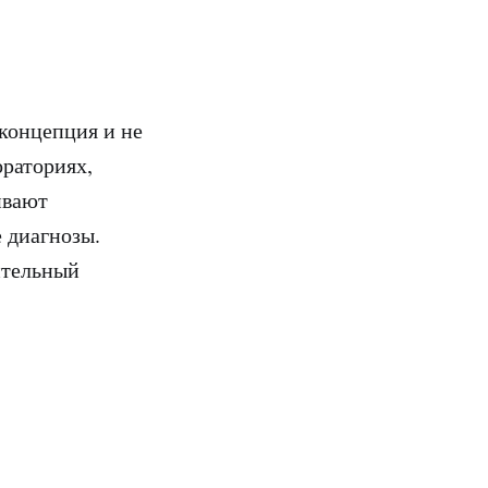
концепция и не
ораториях,
ивают
 диагнозы.
ительный