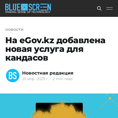
MAKING SENSE OF TECHNOLOGY
новости
На eGov.kz добавлена
новая услуга для
кандасов
Новостная редакция
25 апр. 2023 г.
•
2 min read