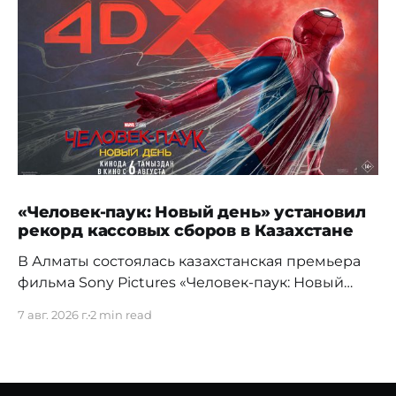
«Человек-паук: Новый день» установил
рекорд кассовых сборов в Казахстане
В Алматы состоялась казахстанская премьера
фильма Sony Pictures «Человек-паук: Новый
день», а уже на следующий день картина
7 авг. 2026 г.
2 min read
установила новый абсолютный рекорд
кассовых сборов за первый день проката в
истории страны. Премьерный показ прошел 5
августа в кинотеатре Chaplin Cinemas в ТРЦ