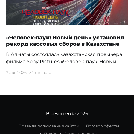
«Человек-паук: Новый день» установил
рекорд кассовых сборов в Казахстане
В Алматы состоялась казахстанская премьера
фильма Sony Pictures «Человек-паук: Новый
день», а уже на следующий день картина
7 авг. 2026 г.
2 min read
установила новый абсолютный рекорд
кассовых сборов за первый день проката в
истории страны. Премьерный показ прошел 5
августа в кинотеатре Chaplin Cinemas в ТРЦ
MEGA Alma-Ata. Первыми увидеть новое
приключение Питера Паркера после
Bluescreen
© 2026
Правила пользования сайтом
Договор оферты
Прайс
Сотрудничество