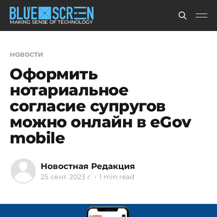
MAKING SENSE OF TECHNOLOGY
новости
Оформить
нотариальное
согласие супругов
можно онлайн в eGov
mobile
Новостная Редакция
25 сент. 2023 г.
•
1 min read