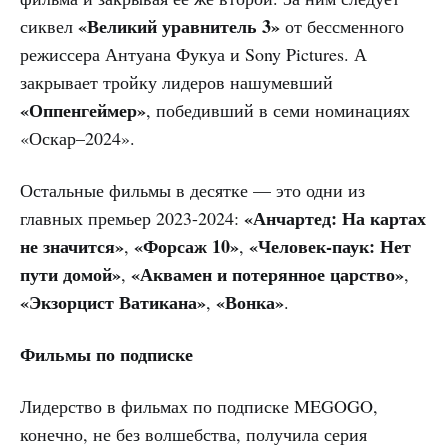
«Великий уравнитель 3»
сиквел
от бессменного
режиссера Антуана Фукуа и Sony Pictures. А
закрывает тройку лидеров нашумевший
«Оппенгеймер»
, победивший в семи номинациях
«Оскар–2024».
Остальные фильмы в десятке — это одни из
«Анчартед: На картах
главных премьер 2023-2024:
не значится»
«Форсаж 10»
«Человек-паук: Нет
,
,
пути домой»
«Аквамен и потерянное царство»
,
,
«Экзорцист Ватикана»
«Вонка»
,
.
Фильмы по подписке
Лидерство в фильмах по подписке MEGOGO,
конечно, не без волшебства, получила серия