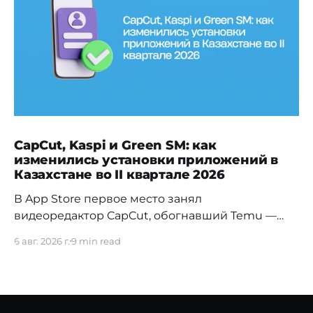
CapCut, Kaspi и Green SM: как
изменились установки приложений в
Казахстане во II квартале 2026
В App Store первое место занял
видеоредактор CapCut, обогнавший Temu —
прежнего лидера первого квартала. На Android
6 авг. 2026 г.
9 min read
заметно изменилась расстановка в
финтехе: Kaspi.kz обошёл прежнего
лидера Freedom SuperApp. Вьетнамское
электротакси Green SM сразу вошло в топ своей