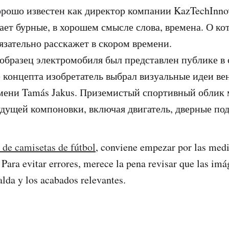
орошо известен как директор компании KazTechInnov
ает бурные, в хорошем смысле слова, времена. О ко
язательно расскажет в скором времени.
образец электромобиля был представлен публике в 
е концепта изобретатель выбрал визуальные идеи ве
мени Tamás Jakus. Приземистый спортивный облик
удущей компоновки, включая двигатель, дверные под
 de camisetas de fútbol
, conviene empezar por las medi
e. Para evitar errores, merece la pena revisar que las i
palda y los acabados relevantes.