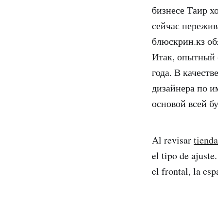
бизнесе Таир х
сейчас пережив
блюскрин.кз об
Итак, опытный 
года. В качеств
дизайнера по и
основой всей б
Al revisar
tienda
el tipo de ajust
el frontal, la es