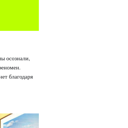
мы осознали,
феномен.
нет благодаря