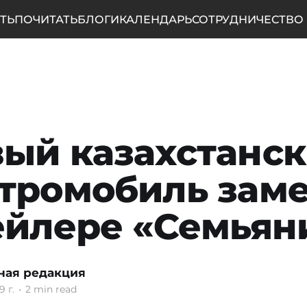
ТЬ
ПОЧИТАТЬ
БЛОГИ
КАЛЕНДАРЬ
СОТРУДНИЧЕСТВО
ый казахстанс
тромобиль зам
ейлере «Семьян
ная редакция
9 г.
•
2 min read