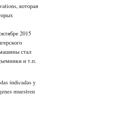
ations, которая
торых
октябре 2015
нгерского
 машины стал
ъемники и т.п.
das indicadas y
mágenes muestren