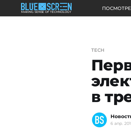
ПОСМОТРЕ
MAKING SENSE OF TECHNOLOGY
TECH
Перв
элек
в тр
Новост
6 апр. 201