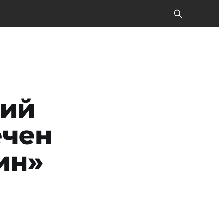
кий
ечен
ин»