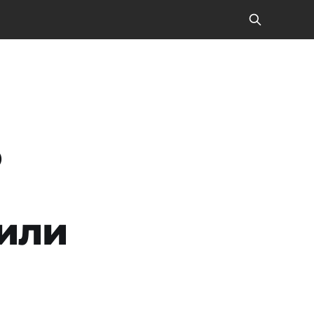
о
или