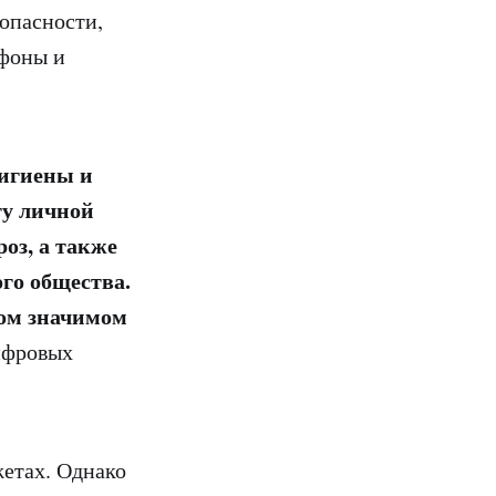
зопасности,
тфоны и
гигиены и
ту личной
оз, а также
го общества.
ком значимом
ифровых
.
жетах. Однако