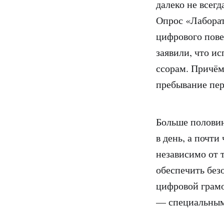
далеко не всег
Опрос «Лаборат
цифрового пове
заявили, что и
ссорам. Причём
пребывание пе
Больше половин
в день, а почти
независимо от 
обеспечить без
цифровой грамо
— специальным