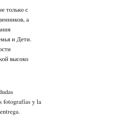
е только с
енников, а
ания
мья и Дети.
ости
кой высоко
dudas
 fotografías y la
 entrega.