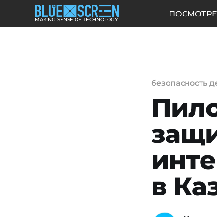
ПОСМОТРЕ
MAKING SENSE OF TECHNOLOGY
безопасность д
Пило
защи
инте
в Ка