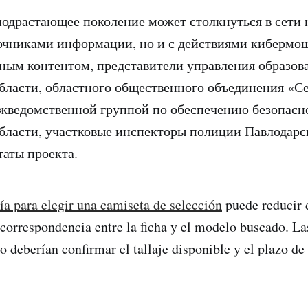
подрастающее поколение может столкнуться в сети н
чниками информации, но и с действиями кибермош
ным контентом, представители управления образов
бласти, областного общественного объединения «Се
жведомственной группой по обеспечению безопасн
бласти, участковые инспекторы полиции Павлодарс
таты проекта.
ía para elegir una camiseta de selección
puede reducir 
orrespondencia entre la ficha y el modelo buscado. Las
o deberían confirmar el tallaje disponible y el plazo de