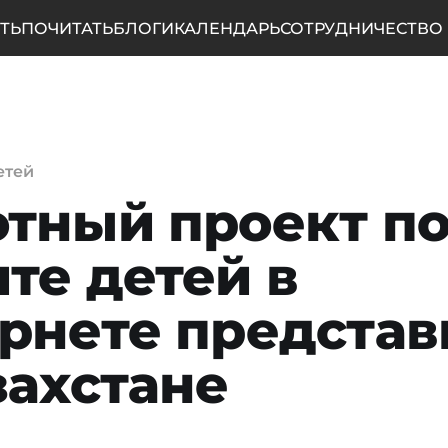
ТЬ
ПОЧИТАТЬ
БЛОГИ
КАЛЕНДАРЬ
СОТРУДНИЧЕСТВО
етей
тный проект п
те детей в
рнете представ
захстане