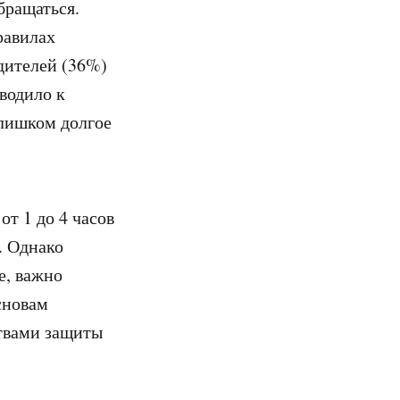
бращаться.
равилах
дителей (36%)
водило к
слишком долгое
т 1 до 4 часов
. Однако
е, важно
сновам
ствами защиты