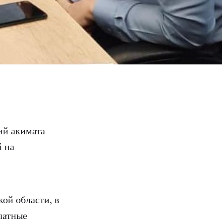
ий акимата
й на
ой области, в
латные