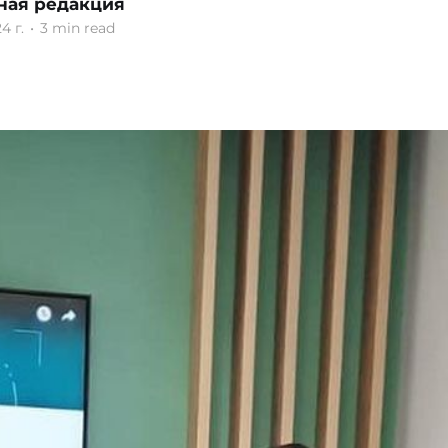
ная редакция
4 г.
•
3 min read