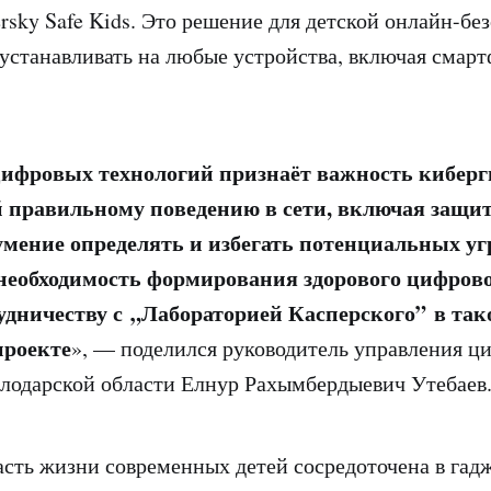
rsky Safe Kids. Это решение для детской онлайн-бе
устанавливать на любые устройства, включая смар
ифровых технологий признаёт важность кибер
й правильному поведению в сети, включая защи
мение определять и избегать потенциальных угр
необходимость формирования здорового цифрово
дничеству с „Лабораторией Касперского” в та
проекте
», — поделился руководитель управления ц
лодарской области Елнур Рахымбердыевич Утебаев
асть жизни современных детей сосредоточена в гад