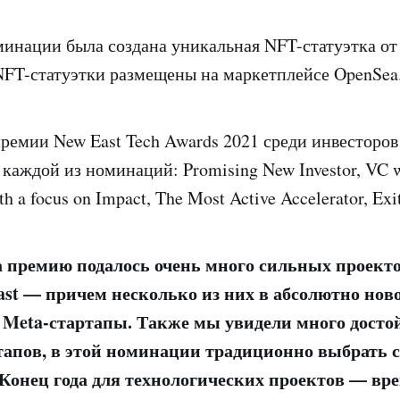
инации была создана уникальная NFT-статуэтка о
NFT-статуэтки размещены на маркетплейсе OpenSea
емии New East Tech Awards 2021 среди инвесторов
каждой из номинаций: Promising New Investor, VC wi
th a focus on Impact, The Most Active Accelerator, Exit
а премию подалось очень много сильных проекто
ast — причем несколько из них в абсолютно нов
 Meta-стартапы. Также мы увидели много дост
тапов, в этой номинации традиционно выбрать 
 Конец года для технологических проектов — вр