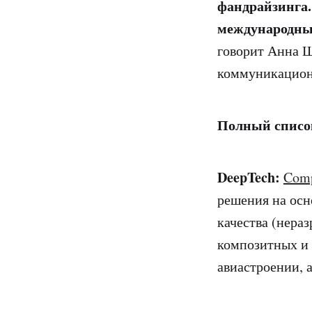
фандрайзинга.
международным
говорит Анна Ш
коммуникацио
Полный список
DeepTech:
Comp
решения на осн
качества (нера
композитных и 
авиастроении, 