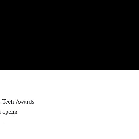
 Tech Awards
й среди
 —