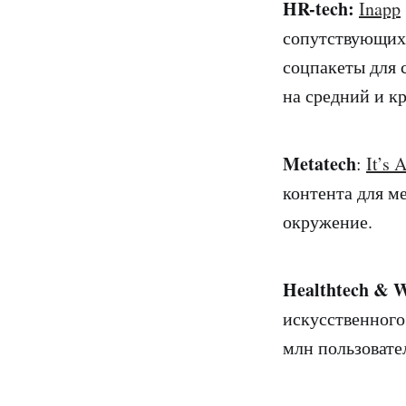
HR-tech:
Inapp
сопутствующих 
соцпакеты для 
на средний и к
Metatech
:
It’s 
контента для м
окружение.
Healthtech & W
искусственного
млн пользовате