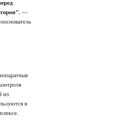
перед
сторон"
, —
сооснователь
 аппаратные
контроля
й из
льзуются в
плексе.