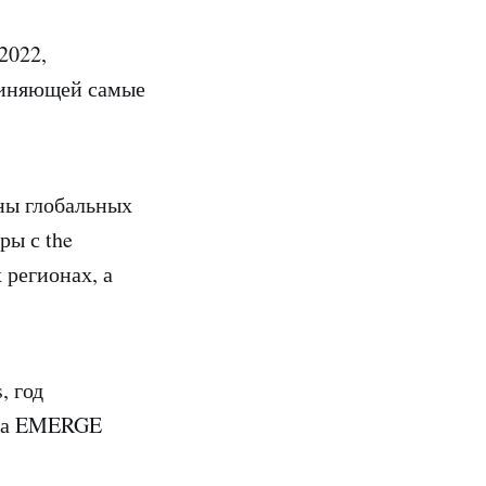
2022,
диняющей самые
ны глобальных
ры с the
 регионах, а
, год
 на EMERGE