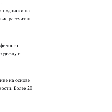
и
м подписки на
вис рассчитан
афичного
-одежду и
ние на основе
ости. Более 20