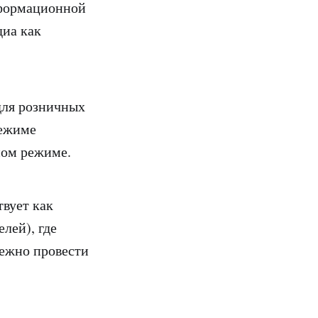
нформационной
диа как
для розничных
режиме
ном режиме.
твует как
лей), где
дежно провести