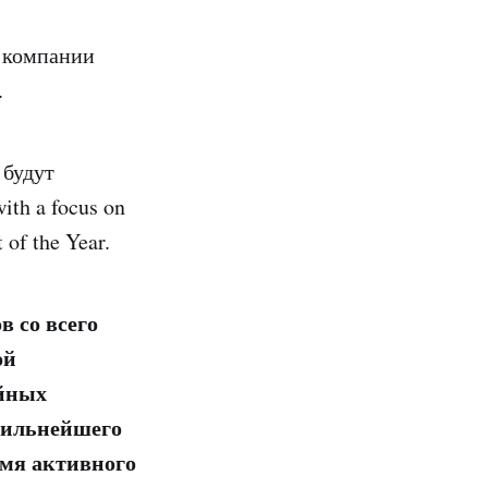
т компании
.
 будут
th a focus on
 of the Year.
в со всего
ой
ойных
сильнейшего
емя активного