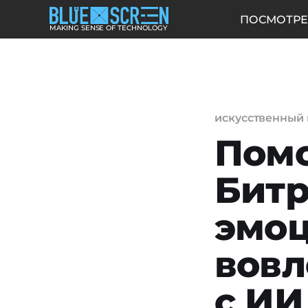
ПОСМОТРЕ
MAKING SENSE OF TECHNOLOGY
искусственный 
Помо
Битр
эмо
вовл
с ИИ