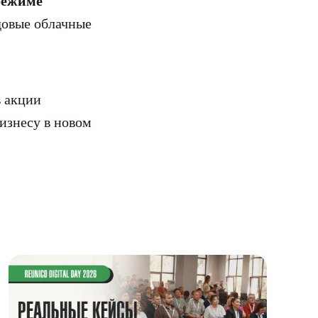
режиме
довые облачные
в акции
бизнесу в новом