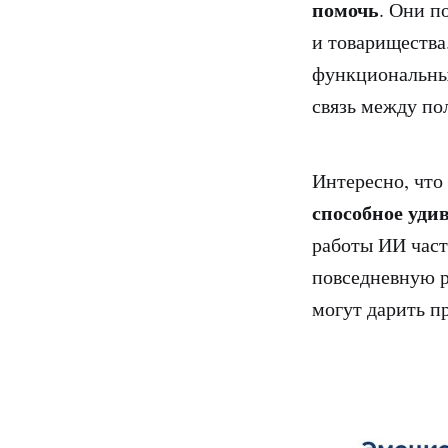
помочь
. Они п
и товарищества
функциональны
связь между по
Интересно, чт
способное уди
работы ИИ част
повседневную р
могут дарить п