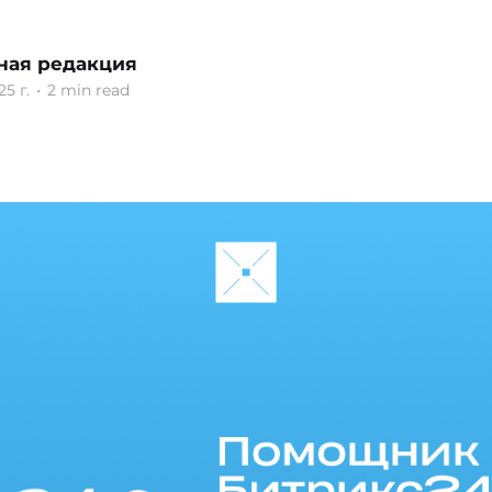
ная редакция
25 г.
•
2 min read