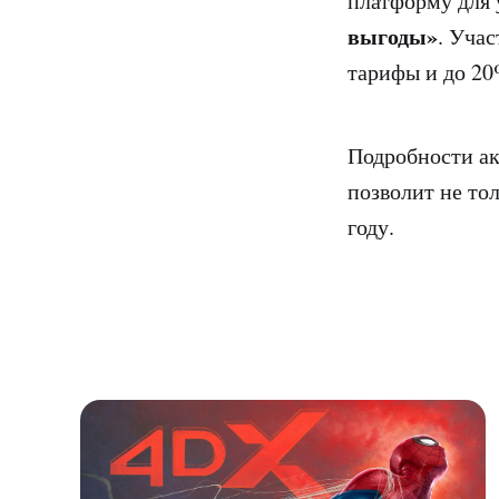
платформу для
выгоды»
. Уча
тарифы и до 20
Подробности а
позволит не то
году.