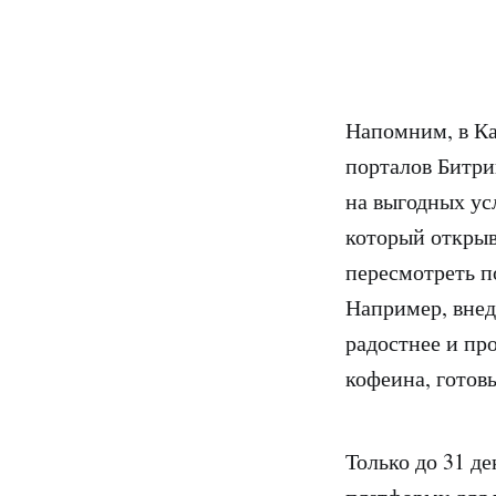
Напомним, в К
порталов Битри
на выгодных усл
который открыв
пересмотреть п
Например, внед
радостнее и пр
кофеина, готов
Только до 31 д