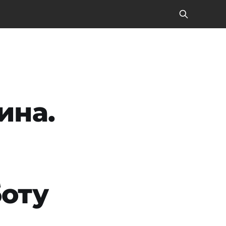
ина.
боту