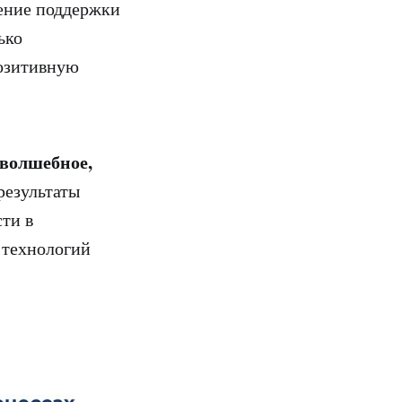
щение поддержки
ько
озитивную
волшебное,
результаты
ти в
 технологий