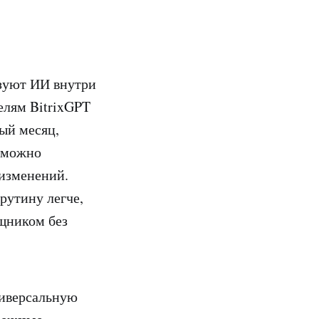
зуют ИИ внутри
елям BitrixGPT
ный месяц,
а можно
 изменений.
рутину легче,
щником без
ниверсальную