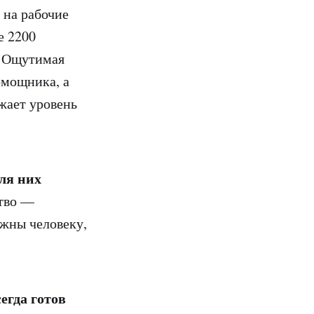
 на рабочие
е 2200
. Ощутимая
омощника, а
жает уровень
ля них
ство —
ужны человеку,
егда готов